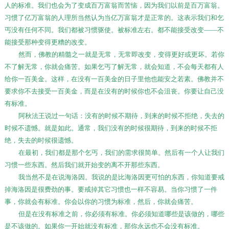
人的标准。我们也会为了变成百万富翁而苦恼，因为我们以前是百万富翁。
习惯了亿万富翁的人理所当然认为当亿万富翁才是正常的。这表示我们和乞
丐没有任何不同。我们都被习惯驱使。被标准左右。都不能接受改变
——
不
能接受那种变得更糟的改变。
然而，佛教的精髓之一就是无常，无常即改变，变得更好或更坏。若你
不了解无常，你就会痛苦。如果乞丐了解无常，就会知道，不会每天都有人
给你一百美金。这样，在没有一百美金的日子里他也能安之若素。佛教并不
要求你不去接受一百美金，而是在没有的时候你也不会沮丧。你要让自己没
有标准。
阿秋法王说过一句话：没有的时候不期待，到来的时候不拒绝，失去的
时候不遗憾。就是如此。通常，我们没有的时候很期待，到来的时候不拒
绝，失去的时候很遗憾。
在最初，我们都是那个乞丐，我们的需求很简单。然后有一个人让我们
习惯一些东西。然后我们就开始变的离不开那些东西。
我当然不是在说海洛因。我说的是比海洛因更可怕的东西，你知道要戒
掉海洛因是很费劲的事。要戒掉其它习惯也一样不容易。当你习惯了一件
事，你就会有标准。你会以你的习惯为标准，然后，你就会痛苦。
但是在没有标准之前，你必须有标准。你必须知道哪些是该做的，哪些
是不该做的。如果你一开始就没有标准，那你永远也不会没有标准。