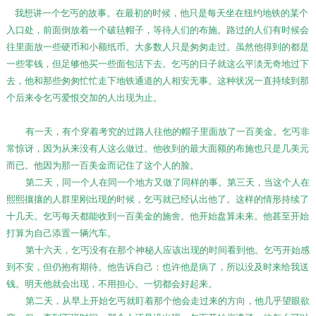
我想讲一个乞丐的故事。在最初的时候，他只是每天坐在纽约地铁的某个
入口处，前面倒放着一个破毡帽子，等待人们的布施。路过的人们有时候会
往里面放一些硬币和小额纸币。大多数人只是匆匆走过。虽然他得到的都是
一些零钱，但足够他买一些面包活下去。乞丐的日子就这么平淡无奇地过下
去，他和那些匆匆忙忙走下地铁通道的人相安无事。这种状况一直持续到那
个后来令乞丐爱恨交加的人出现为止。
有一天，有个穿着考究的过路人往他的帽子里面放了一百美金。乞丐非
常惊讶，因为从来没有人这么做过。他收到的最大面额的布施也只是几美元
而已。他因为那一百美金而记住了这个人的脸。
第二天，同一个人在同一个地方又做了同样的事。第三天，当这个人在
熙熙攘攘的人群里刚出现的时候，乞丐就已经认出他了。这样的情形持续了
十几天。乞丐每天都能收到一百美金的施舍。他开始盘算未来。他甚至开始
打算为自己添置一辆汽车。
第十六天，乞丐没有在那个神秘人应该出现的时间看到他。乞丐开始感
到不安，但仍抱有期待。他告诉自己：也许他是病了，所以没及时来给我送
钱。明天他就会出现，不用担心。一切都会好起来。
第二天，从早上开始乞丐就盯着那个他会走过来的方向，他几乎望眼欲