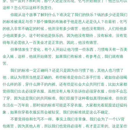
穿。但一直到下班时间，那个人还是没出现。乞丐开始崩溃了：他怎么可以
这样？怎么可以这样不负责任。
你能从这个故事了解到什么？谁决定了我们的快乐？钱的多少还是我们
的标准被满足与否？那个慷慨的布施者于他是恩人还是仇人？在最初，乞丐
的收入非常不确定的时候，他并没有多少痛苦，他也没有期待。人们给他多
少他就要多少。这个时候他是快乐的。因为他没有期待，没有标准。没有觉
得每天必需收入一百美金才是正常的。因此，他没有痛苦。
但事情发生了变化，有个人开始让他习惯一些东西，习惯每天有一百美
金入账，这样，他就开始痛苦。如果我们有标准，有参考点，我们就有痛
苦。
我们的标准一定正确吗？还是只是因为你习惯了他，其他人也习惯了
他，就认为理所当然是正确的。有些标准是你自己亲手打造，诸如你必须喝
什么样的茶，穿什么牌子的内裤。还有些是社会大众共同打造，比如大家都
觉得我们出去必须穿衣服。虽然没有人每天告诉你必须穿衣服，但你不会忘
了穿。因为这是我们的共同标准。我们臣服于这种看似真理的标准。但你若
生活在一万年前，那时候的标准可能是不穿衣服。大家都光着屁股追赶猛犸
象，如果你穿着衣服反而会被耻笑。我们的标准就是这么不确定。
不要觉得你和乞丐不一样。事实上我们非常像。我们会为了一个
LV
背
包痛苦，因为其他人有，所以我们也觉得必须有，有才是正常的。这是某些