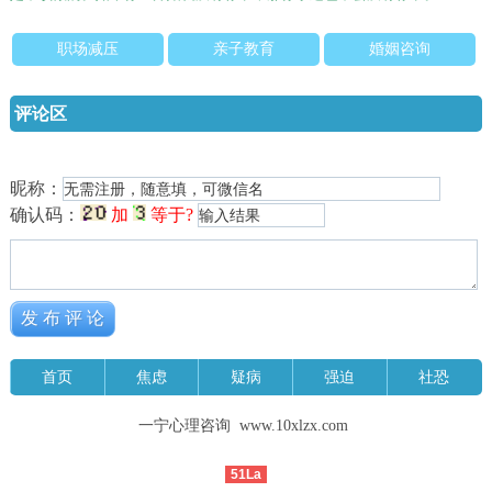
职场减压
亲子教育
婚姻咨询
评论区
昵称：
确认码：
加
等于?
首页
焦虑
疑病
强迫
社恐
一宁心理咨询 www.10xlzx.com
51La