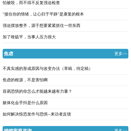
怕被咬，而不得不反复强迫检查
“接住你的情绪，让心归于平静”是康复的根本
强迫摆放整齐，源于想要紧紧抓住一些东西
加了喹硫平，当事人压力很大
焦虑
更多>>
不真实感的形成原因与改变办法（草稿，待定稿）
焦虑的根源，不是害怕啊
容易恐惧的你怎么才能越来越有力量？
躯体化会手抖是什么原因
如何解决惊恐发作与恐惧--来访者反馈
婚姻家庭咨询
更多>>