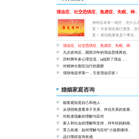
强迫症、社交恐惧症、焦虑症、失眠、神..
神经症本来一场空，凭什么
复！ 许多朋友都已康复，您
复！ 相信能康复是个事实..
强迫症、社交恐惧症、焦虑症、失眠、神..
九次咨询后，困扰20年的强迫思维再也..
历时两年多心理交流，ta战胜了强迫，..
对精神分裂症治疗的观察
强劲地追求第一，引发强迫症状！
婚姻家庭咨询
能客观知觉自己和他人
从强弱角度看亲子关系、伴侣关系的发展..
对欺凌现象的理解与应对
家人和社会的理解和支持，对年轻妈妈很..
育儿有感：如何理解与应对“小孩那缠绵..
品行障碍咨询有感