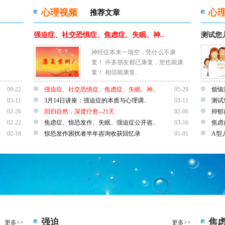
心理视频
心
推荐文章
强迫症、社交恐惧症、焦虑症、失眠、神..
测试您
神经症本来一场空，凭什么不康
复！ 许多朋友都已康复，您也能康
复！ 相信能康复..
09-22
强迫症、社交恐惧症、焦虑症、失眠、神..
05-29
烦恼
03-11
3月14日讲座：强迫症的本质与心理调..
03-11
测试
02-26
回归自然，深度疗愈--21天
02-06
抑郁
02-22
焦虑症、惊恐发作、失眠、强迫症公开咨..
03-16
焦虑
02-18
惊恐发作困扰者半年咨询收获回忆录
01-01
A型
强迫
焦
更多>>
更多>>