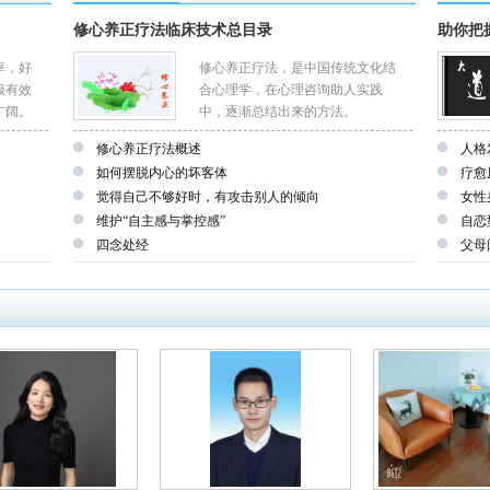
修心养正疗法临床技术总目录
助你把
率，好
修心养正疗法，是中国传统文化结
极有效
合心理学，在心理咨询助人实践
广阔。
中，逐渐总结出来的方法。
修心养正疗法概述
人格
如何摆脱内心的坏客体
疗愈
觉得自己不够好时，有攻击别人的倾向
女性
维护“自主感与掌控感”
自恋
四念处经
父母