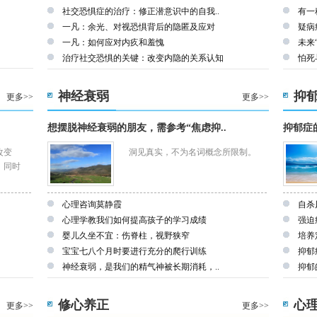
社交恐惧症的治疗：修正潜意识中的自我..
有一
一凡：余光、对视恐惧背后的隐匿及应对
疑病
一凡：如何应对内疚和羞愧
未来
治疗社交恐惧的关键：改变内隐的关系认知
怕死
神经衰弱
抑
更多>>
更多>>
想摆脱神经衰弱的朋友，需参考“焦虑抑..
抑郁症
改变
洞见真实，不为名词概念所限制。
，同时
。
心理咨询莫静霞
自杀
心理学教我们如何提高孩子的学习成绩
强迫
婴儿久坐不宜：伤脊柱，视野狭窄
培养
宝宝七八个月时要进行充分的爬行训练
抑郁
神经衰弱，是我们的精气神被长期消耗，..
抑郁
修心养正
心
更多>>
更多>>