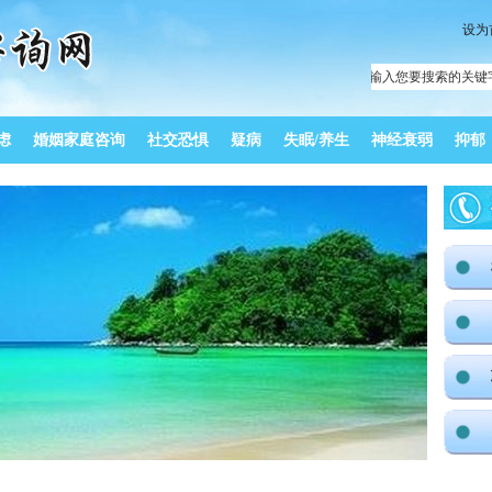
设为
虑
婚姻家庭咨询
社交恐惧
疑病
失眠/养生
神经衰弱
抑郁