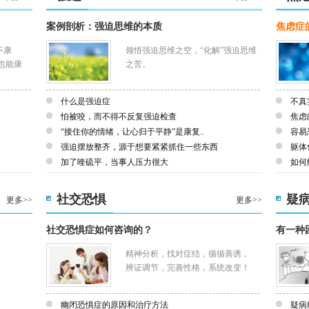
案例剖析：强迫思维的本质
焦虑症
不康
领悟强迫思维之空，“化解”强迫思维
也能康
之苦。
什么是强迫症
不真
怕被咬，而不得不反复强迫检查
焦虑
“接住你的情绪，让心归于平静”是康复..
容易
强迫摆放整齐，源于想要紧紧抓住一些东西
躯体
加了喹硫平，当事人压力很大
如何
社交恐惧
疑
更多>>
更多>>
社交恐惧症如何咨询的？
有一种
精神分析，找对症结，循循善诱，
辨证调节，完善性格，系统改变！
幽闭恐惧症的原因和治疗方法
疑病